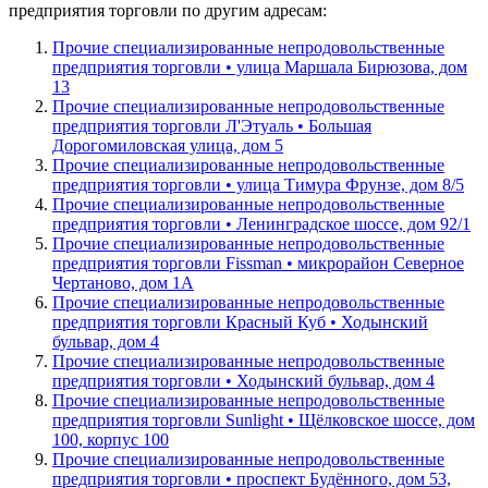
предприятия торговли по другим адресам:
Прочие специализированные непродовольственные
предприятия торговли • улица Маршала Бирюзова, дом
13
Прочие специализированные непродовольственные
предприятия торговли Л'Этуаль • Большая
Дорогомиловская улица, дом 5
Прочие специализированные непродовольственные
предприятия торговли • улица Тимура Фрунзе, дом 8/5
Прочие специализированные непродовольственные
предприятия торговли • Ленинградское шоссе, дом 92/1
Прочие специализированные непродовольственные
предприятия торговли Fissman • микрорайон Северное
Чертаново, дом 1А
Прочие специализированные непродовольственные
предприятия торговли Красный Куб • Ходынский
бульвар, дом 4
Прочие специализированные непродовольственные
предприятия торговли • Ходынский бульвар, дом 4
Прочие специализированные непродовольственные
предприятия торговли Sunlight • Щёлковское шоссе, дом
100, корпус 100
Прочие специализированные непродовольственные
предприятия торговли • проспект Будённого, дом 53,