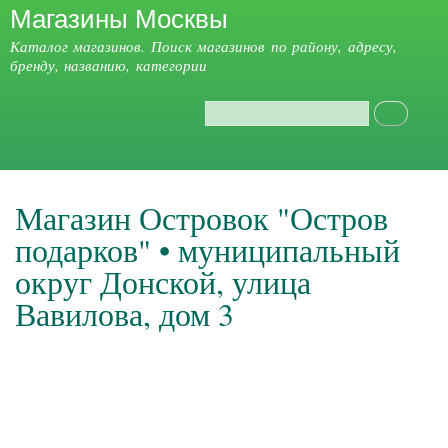
Магазины Москвы
Перейти к
основному
Каталог магазинов. Поиск магазинов по району, адресу,
содержанию
бренду, названию, категории
Поиск
Форма поиска
Главное меню
Магазин Островок "Остров
подарков" • муниципальный
округ Донской, улица
Вавилова, дом 3